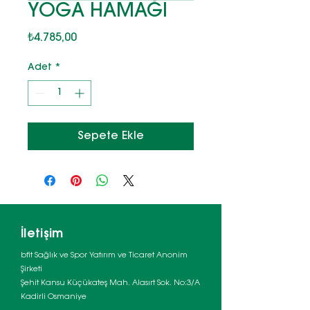
YOGA HAMAĞI
Fiyat
₺4.785,00
Adet
*
Sepete Ekle
İletişim
bfit Sağlık ve Spor Yatırım ve Ticaret Anonim
Şirketi
Şehit Kansu Küçükateş Mah. Alasırt Sok. No:3/A
Kadirli Osmaniye