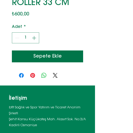
ROLLER 33 CM
Fiyat
₺600,00
Adet
*
Sepete Ekle
İletişim
bfit Sağlık ve Spor Yatırım ve Ticaret Anonim
Şirketi
Şehit Kansu Küçükateş Mah. Alasırt Sok. No:3/A
Kadirli Osmaniye