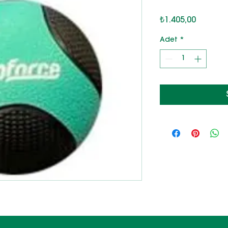
Fiyat
₺1.405,00
Adet
*