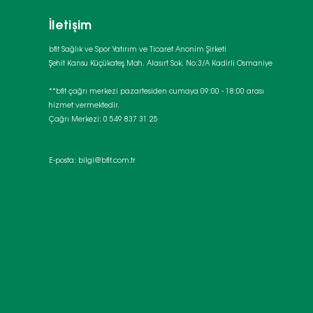
İletişim
bfit Sağlık ve Spor Yatırım ve Ticaret Anonim Şirketi
Şehit Kansu Küçükateş Mah. Alasırt Sok. No:3/A Kadirli Osmaniye
**bfit çağrı merkezi pazartesiden cumaya 09:00 - 18:00 arası
hizmet vermektedir.
Çağrı Merkezi: 0 549 837 31 25
E-posta:
bilgi@bfit.com.tr