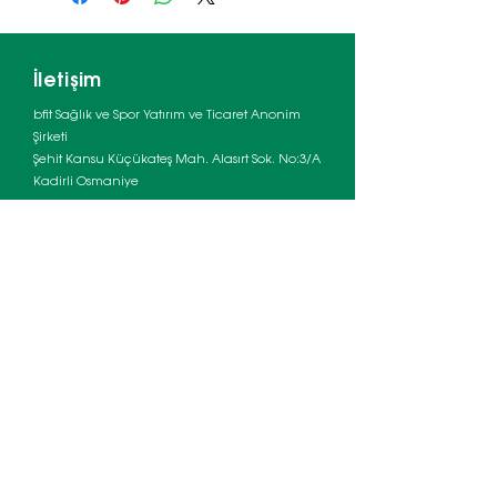
İletişim
bfit Sağlık ve Spor Yatırım ve Ticaret Anonim
Şirketi
Şehit Kansu Küçükateş Mah. Alasırt Sok. No:3/A
Kadirli Osmaniye
**bfit çağrı merkezi pazartesiden cumaya
09:00 - 18:00 arası hizmet vermektedir.
Çağrı Merkezi:
0 549 837 31 25
E-posta:
bilgi@bfit.com.tr
Franchise Başvuruları İçin:
0530 498 78 26
Depo Adresi:
Şehit Kansu Küçükateş Mah. Alasırt