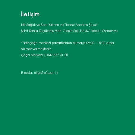
İletişim
bfit Sağlık ve Spor Yatırım ve Ticaret Anonim Şirketi
Şehit Kansu Küçükateş Mah. Alasırt Sok. No:3/A Kadirli Osmaniye
**bfit çağrı merkezi pazartesiden cumaya 09:00 - 18:00 arası
hizmet vermektedir.
Çağrı Merkezi: 0 549 837 31 25
E-posta:
bilgi@bfit.com.tr