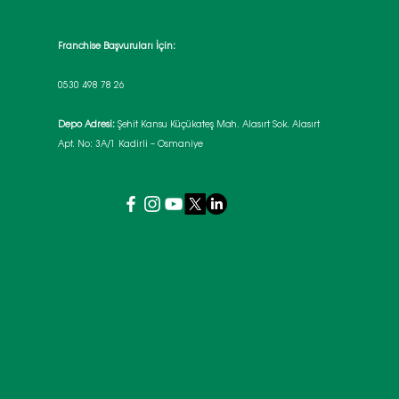
Franchise Başvuruları İçin:
0530 498 78 26
Depo Adresi:
Şehit Kansu Küçükateş Mah. Alasırt Sok. Alasırt
Apt. No: 3A/1 Kadirli – Osmaniye