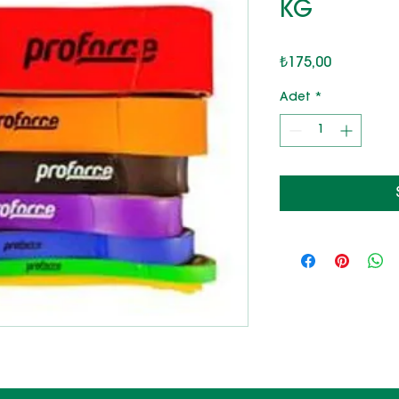
KG
Fiyat
₺175,00
Adet
*