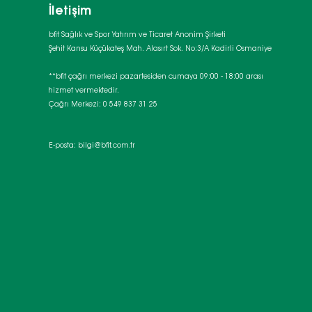
İletişim
bfit Sağlık ve Spor Yatırım ve Ticaret Anonim Şirketi
Şehit Kansu Küçükateş Mah. Alasırt Sok. No:3/A Kadirli Osmaniye
**bfit çağrı merkezi pazartesiden cumaya 09:00 - 18:00 arası
hizmet vermektedir.
Çağrı Merkezi: 0 549 837 31 25
E-posta:
bilgi@bfit.com.tr