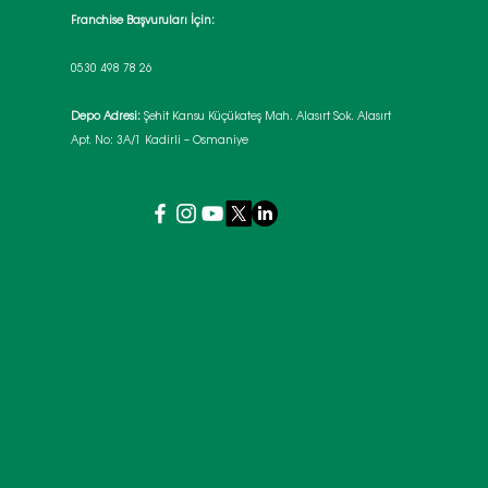
Franchise Başvuruları İçin:
0530 498 78 26
Depo Adresi:
Şehit Kansu Küçükateş Mah. Alasırt Sok. Alasırt
Apt. No: 3A/1 Kadirli – Osmaniye