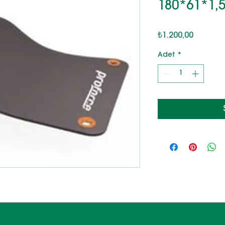
180*61*1,
Fiyat
₺1.200,00
Adet
*