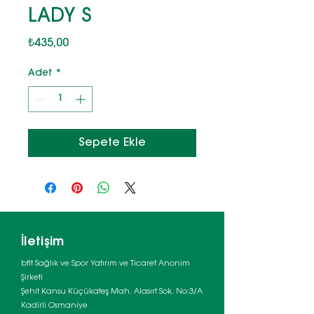
LADY S
Fiyat
₺435,00
Adet
*
Sepete Ekle
İletişim
bfit Sağlık ve Spor Yatırım ve Ticaret Anonim
Şirketi
Şehit Kansu Küçükateş Mah. Alasırt Sok. No:3/A
Kadirli Osmaniye