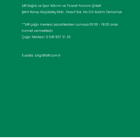
bfit Sağlık ve Spor Yatırım ve Ticaret Anonim Şirketi
Şehit Kansu Küçükateş Mah. Alasırt Sok. No:3/A Kadirli Osmaniye
**bfit çağrı merkezi pazartesiden cumaya 09:00 - 18:00 arası
hizmet vermektedir.
Çağrı Merkezi: 0 549 837 31 25
E-posta:
bilgi@bfit.com.tr