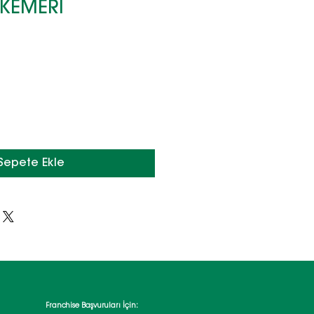
 KEMERİ
Sepete Ekle
Franchise Başvuruları İçin: