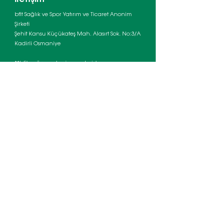
bfit Sağlık ve Spor Yatırım ve Ticaret Anonim
Şirketi
Şehit Kansu Küçükateş Mah. Alasırt Sok. No:3/A
Kadirli Osmaniye
**bfit çağrı merkezi pazartesiden cumaya
09:00 - 18:00 arası hizmet vermektedir.
Çağrı Merkezi:
0 549 837 31 25
E-posta:
bilgi@bfit.com.tr
Franchise Başvuruları İçin:
0530 498 78 26
Depo Adresi:
Şehit Kansu Küçükateş Mah. Alasırt
Sok. Alasırt Apt. No: 3A/1 Kadirli – Osmaniye