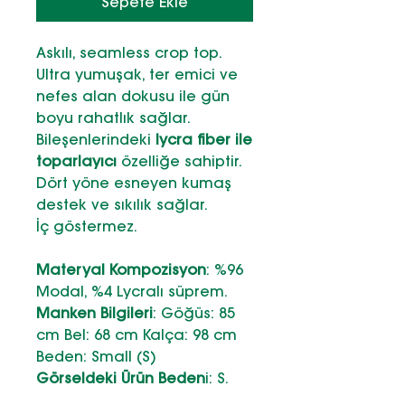
Sepete Ekle
Askılı, seamless crop top.
Ultra yumuşak, ter emici ve
nefes alan dokusu ile gün
boyu rahatlık sağlar.
Bileşenlerindeki
lycra fiber ile
toparlayıcı
özelliğe sahiptir.
Dört yöne esneyen kumaş
destek ve sıkılık sağlar.
İç göstermez.
Materyal Kompozisyon
: %96
Modal, %4 Lycralı süprem.
Manken Bilgileri
: Göğüs: 85
cm Bel: 68 cm Kalça: 98 cm
Beden: Small (S)
Görseldeki Ürün Beden
i: S.