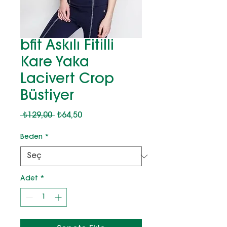
bfit Askılı Fitilli
Kare Yaka
Lacivert Crop
Büstiyer
Normal
İndirimli
 ₺129,00 
₺64,50
Fiyat
Fiyat
Beden
*
Adet
*