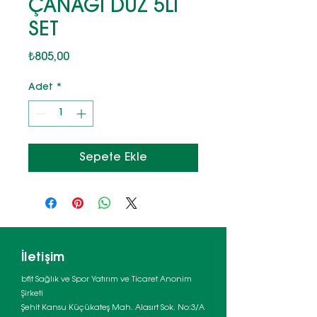
ÇANAĞI DÜZ 5Lİ
SET
Fiyat
₺805,00
Adet
*
Sepete Ekle
İletişim
bfit Sağlık ve Spor Yatırım ve Ticaret Anonim
Şirketi
Şehit Kansu Küçükateş Mah. Alasırt Sok. No:3/A