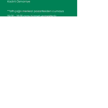
Kadirli Osmaniye
**bfit çağrı merkezi pazartesiden cumaya
09:00 - 18:00 arası hizmet vermektedir.
Çağrı Merkezi:
0 549 837 31 25
E-posta:
bilgi@bfit.com.tr
Franchise Başvuruları İçin:
0530 498 78 26
Depo Adresi:
Şehit Kansu Küçükateş Mah. Alasırt
Sok. Alasırt Apt. No: 3A/1 Kadirli – Osmaniye
© 2024 by Ceylin Akgün Yazılım ve
Danışmanlık