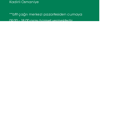
Kadirli Osmaniye
**bfit çağrı merkezi pazartesiden cumaya
09:00 - 18:00 arası hizmet vermektedir.
Çağrı Merkezi:
0 549 837 31 25
E-posta:
bilgi@bfit.com.tr
Franchise Başvuruları İçin:
0530 498 78 26
Depo Adresi:
Şehit Kansu Küçükateş Mah. Alasırt
Sok. Alasırt Apt. No: 3A/1 Kadirli – Osmaniye
© 2024 by Ceylin Akgün Yazılım ve
Danışmanlık