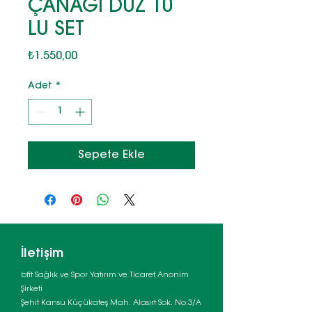
ÇANAĞI DÜZ 10
LU SET
Fiyat
₺1.550,00
Adet
*
Sepete Ekle
İletişim
bfit Sağlık ve Spor Yatırım ve Ticaret Anonim
Şirketi
Şehit Kansu Küçükateş Mah. Alasırt Sok. No:3/A